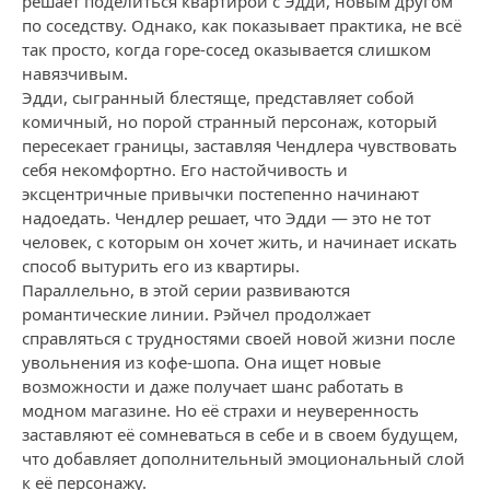
решает поделиться квартирой с Эдди, новым другом
по соседству. Однако, как показывает практика, не всё
так просто, когда горе-сосед оказывается слишком
навязчивым.
Эдди, сыгранный блестяще, представляет собой
комичный, но порой странный персонаж, который
пересекает границы, заставляя Чендлера чувствовать
себя некомфортно. Его настойчивость и
эксцентричные привычки постепенно начинают
надоедать. Чендлер решает, что Эдди — это не тот
человек, с которым он хочет жить, и начинает искать
способ вытурить его из квартиры.
Параллельно, в этой серии развиваются
романтические линии. Рэйчел продолжает
справляться с трудностями своей новой жизни после
увольнения из кофе-шопа. Она ищет новые
возможности и даже получает шанс работать в
модном магазине. Но её страхи и неуверенность
заставляют её сомневаться в себе и в своем будущем,
что добавляет дополнительный эмоциональный слой
к её персонажу.