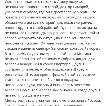
Сюжет начинается с того, что Джоey получает
печальную новость: его герой, доктор Раморей,
умирает в сериале, где он играет главную роль. Это
известие становится настоящим шоком для нашего
обожаемого актёра, который, как показано ранее,
очень гордится своей работой. Однако, несмотря на
печальные новости, Джоey решает, что должен найти
способ исправить эту ситуацию и вернуть своего
персонажа к жизни. Он начинает думать, как же он
сможет изменить сценарий и спасти доктора Раморея.
В это время, на другом фронте, Рэйчел и Моника
решают поменять обстановку и собрать людей для
весёлой вечеринки в своей квартире. Друзья
собираются вместе, чтобы поддержать Джоey и
развлечься. В то же время, фишкой этой вечеринки
становится наличие необычного подарка —
новенького пуфа, который вызывает множество
веселых моментов и забавных ситуаций, когда друзья
пытаются усидеть на нём.
Между тем, отдельная линия сюжета связана с Россом,
который пытается справиться с его сложной