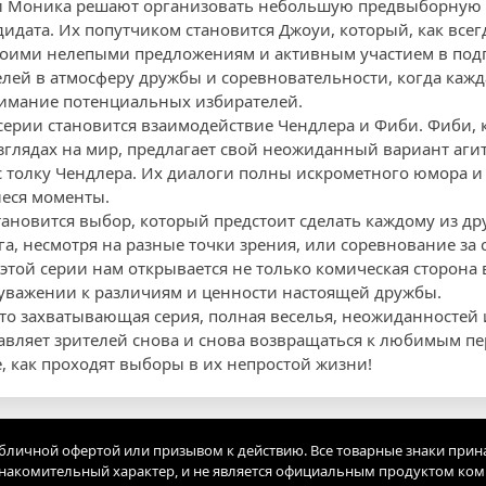
 и Моника решают организовать небольшую предвыборную 
идата. Их попутчиком становится Джоуи, который, как всег
оими нелепыми предложениям и активным участием в подг
елей в атмосферу дружбы и соревновательности, когда кажд
нимание потенциальных избирателей.
ерии становится взаимодействие Чендлера и Фиби. Фиби, ка
зглядах на мир, предлагает свой неожиданный вариант аги
с толку Чендлера. Их диалоги полны искрометного юмора и
еся моменты.
ановится выбор, который предстоит сделать каждому из дру
га, несмотря на разные точки зрения, или соревнование за
 этой серии нам открывается не только комическая сторона
 уважении к различиям и ценности настоящей дружбы.
то захватывающая серия, полная веселья, неожиданностей 
тавляет зрителей снова и снова возвращаться к любимым п
, как проходят выборы в их непростой жизни!
убличной офертой или призывом к действию. Все товарные знаки прин
акомительный характер, и не является официальным продуктом ко