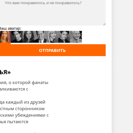
Ваш аватар:
ОТПРАВИТЬ
ЬЯ»
рия, о которой фанаты
алкиваются с
да каждый из друзей
растным сторонником
ческими убеждениями с
зья пытаются