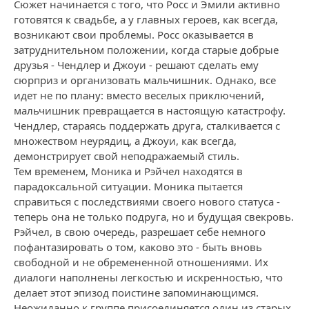
Сюжет начинается с того, что Росс и Эмили активно
готовятся к свадьбе, а у главных героев, как всегда,
возникают свои проблемы. Росс оказывается в
затруднительном положении, когда старые добрые
друзья - Чендлер и Джоуи - решают сделать ему
сюрприз и организовать мальчишник. Однако, все
идет не по плану: вместо веселых приключений,
мальчишник превращается в настоящую катастрофу.
Чендлер, стараясь поддержать друга, сталкивается с
множеством неурядиц, а Джоуи, как всегда,
демонстрирует свой неподражаемый стиль.
Тем временем, Моника и Рэйчел находятся в
парадоксальной ситуации. Моника пытается
справиться с последствиями своего нового статуса -
теперь она не только подруга, но и будущая свекровь.
Рэйчел, в свою очередь, разрешает себе немного
пофантазировать о том, каково это - быть вновь
свободной и не обремененной отношениями. Их
диалоги наполнены легкостью и искренностью, что
делает этот эпизод поистине запоминающимся.
Неожиданно к группе присоединяется один из старых