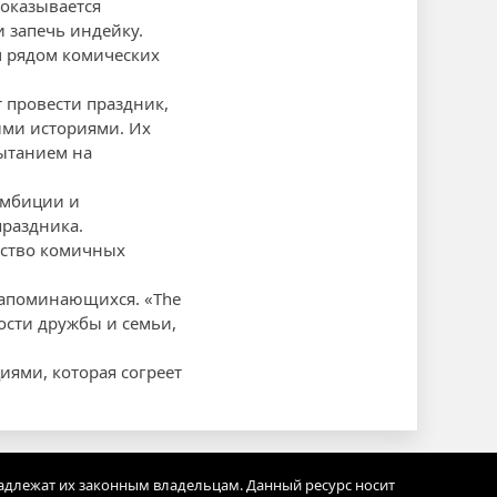
 оказывается
 запечь индейку.
м рядом комических
 провести праздник,
ми историями. Их
ытанием на
амбиции и
раздника.
ество комичных
 запоминающихся. «The
ности дружбы и семьи,
ями, которая согреет
адлежат их законным владельцам. Данный ресурс носит