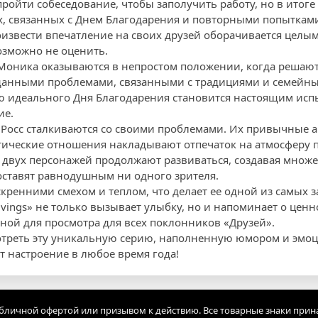
ройти собеседование, чтобы заполучить работу, но в итоге
, связанных с Днем Благодарения и повторными попытками
извести впечатление на своих друзей оборачивается целы
озможно не оценить.
 Моника оказываются в непростом положении, когда решают
данными проблемами, связанными с традициями и семейны
ю идеального Дня Благодарения становится настоящим исп
ие.
 Росс сталкиваются со своими проблемами. Их привычные 
ические отношения накладывают отпечаток на атмосферу п
двух персонажей продолжают развиваться, создавая множ
оставят равнодушным ни одного зрителя.
скренними смехом и теплом, что делает ее одной из самых
sgivings» не только вызывает улыбку, но и напоминает о цен
ьной для просмотра для всех поклонников «Друзей».
отреть эту уникальную серию, наполненную юмором и эмоци
т настроение в любое время года!
убличной офертой или призывом к действию. Все товарные знаки прин