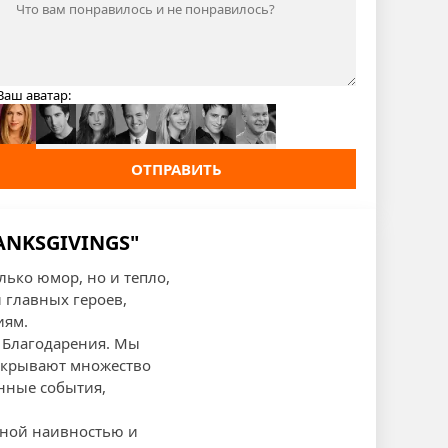
Ваш аватар:
ОТПРАВИТЬ
HANKSGIVINGS"
лько юмор, но и тепло,
и главных героев,
иям.
я Благодарения. Мы
аскрывают множество
нные события,
рной наивностью и