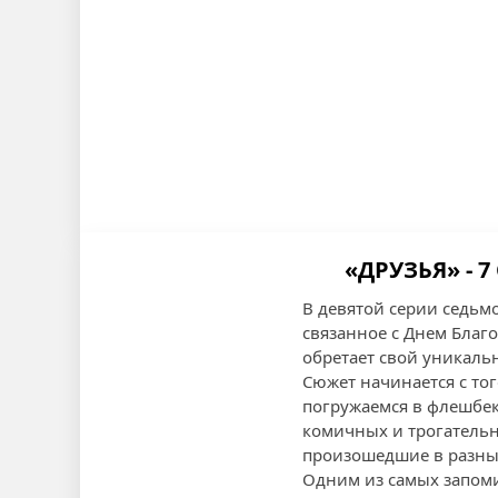
«ДРУЗЬЯ» - 7
В девятой серии седьмо
связанное с Днем Благо
обретает свой уникаль
Сюжет начинается с то
погружаемся в флешбек
комичных и трогатель
произошедшие в разные
Одним из самых запоми