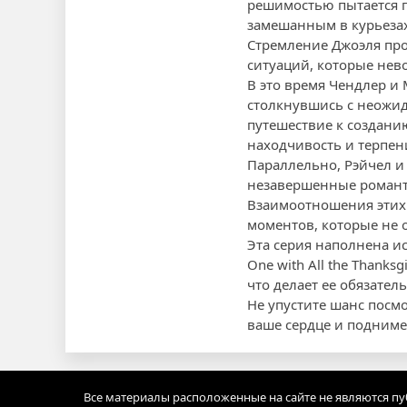
решимостью пытается п
замешанным в курьезах
Стремление Джоэля про
ситуаций, которые нев
В это время Чендлер и
столкнувшись с неожи
путешествие к создани
находчивость и терпен
Параллельно, Рэйчел и
незавершенные романт
Взаимоотношения этих 
моментов, которые не 
Эта серия наполнена и
One with All the Thank
что делает ее обязател
Не упустите шанс посм
ваше сердце и подниме
Все материалы расположенные на сайте не являются п