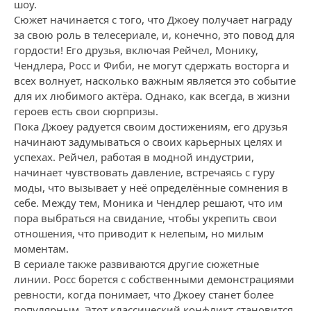
шоу.
Сюжет начинается с того, что Джоey получает награду
за свою роль в телесериале, и, конечно, это повод для
гордости! Его друзья, включая Рейчел, Монику,
Чендлера, Росс и Фиби, не могут сдержать восторга и
всех волнует, насколько важным является это событие
для их любимого актёра. Однако, как всегда, в жизни
героев есть свои сюрпризы.
Пока Джоey радуется своим достижениям, его друзья
начинают задумываться о своих карьерных целях и
успехах. Рейчел, работая в модной индустрии,
начинает чувствовать давление, встречаясь с гуру
моды, что вызывает у неё определённые сомнения в
себе. Между тем, Моника и Чендлер решают, что им
пора выбраться на свидание, чтобы укрепить свои
отношения, что приводит к нелепым, но милым
моментам.
В сериале также развиваются другие сюжетные
линии. Росс борется с собственными демонстрациями
ревности, когда понимает, что Джоey станет более
популярным. Этот классический конфликт становится