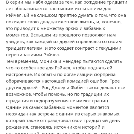
В серии мы наблюдаем за тем, как рождение тридцати
лет оборачивается настоящим испытанием для
Рэйчел. Ей не слишком приятно думать о том, что она
покидает свою двадцатилетнюю жизнь, и, конечно,
это приводит к множеству ярких и забавных
моментов. Вспышки из прошлого позволяют нам
увидеть, как каждый из друзей справлялся со своим
тридцатилетием, и это создает контраст с текущими
переживаниями Рэйчел.
Тем временем, Моника и Чендлер пытаются сделать
что-то особенное для Рэйчел, чтобы поднять ей
настроение. Их опыты по организации сюрприза
оборачиваются настоящей комедией ошибок. Трое
других друзей - Рос, Джоey и Фиби - также делают все
возможное, чтобы помочь, но по традиции их
страдания и недоразумения не имеют границ.
Одним из самых забавных моментов является
неожиданная встреча с одним из старых знакомых,
который также отпраздновал свой тридцатый день
рождения, становясь источником историй и
воспоминаний, которые заставляют всех смеяться.