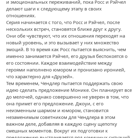
и эмоциональных переживаний, пока Росс и Рэйчел
делают шаги к следующему этапу в своих
отношениях.
Серия начинается с того, что Росс и Рэйчел, после
нескольких встреч, становятся ближе друг к другу.
Они обе чувствуют, что их отношения переходят на
новый уровень, и это вызывает у них множество
эмоций. В то время как Росс пытается выяснить, чем
именно занимается Рэйчел, его друзья беспокоятся о
его состоянии. Каждое взаимодействие между
героями наполнено юмором и пронизано иронией,
что характерно для «Друзей».
Тем временем, Чендлер пытается поддержать свою
идею сделать предложение Монике. Он планирует все
до мелочей, однако совершенно не уверен в том, что
она примет его предложение. Джоуи, с его
неизменным шармом и юмором, становится
незаменимым советником для Чендлера в этом
важном деле, добавляя в каждую сцену щепотку
смешных моментов. Вокруг их подготовки к
предложению выстраивается ряд комичных ситуаций,