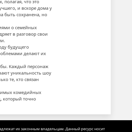
 полагая, что это
чшего, и вскоре дома у
а быть сохранена, но
ниями о семейных
дряет в разговор свои
ми.
воду будущего
роблемами делают их
жбы. Каждый персонаж
вают уникальность шоу
ько те, кто связан
юбимых комедийных
д, который точно
адлежат их законным владельцам. Данный ресурс носит