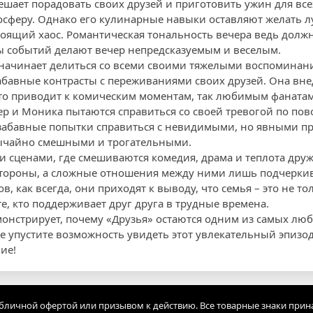
шает порадовать своих друзей и приготовить ужин для всех,
сферу. Однако его кулинарные навыки оставляют желать лу
тоящий хаос. Романтическая тональность вечера ведь должн
 событий делают вечер непредсказуемым и веселым.
 начинает делиться со всеми своими тяжелыми воспомина
забавные контрасты с переживаниями своих друзей. Она вне
то приводит к комическим моментам, так любимым фаната
ер и Моника пытаются справиться со своей тревогой по по
 забавные попытки справиться с невидимыми, но явными п
ычайно смешными и трогательными.
и сценами, где смешиваются комедия, драма и теплота дру
 стороны, а сложные отношения между ними лишь подчерки
в, как всегда, они приходят к выводу, что семья – это не тол
е, кто поддерживает друг друга в трудные времена.
монстрирует, почему «Друзья» остаются одним из самых л
Не упустите возможность увидеть этот увлекательный эпизо
ие!
убличной офертой или призывом к действию. Все товарные знаки прин