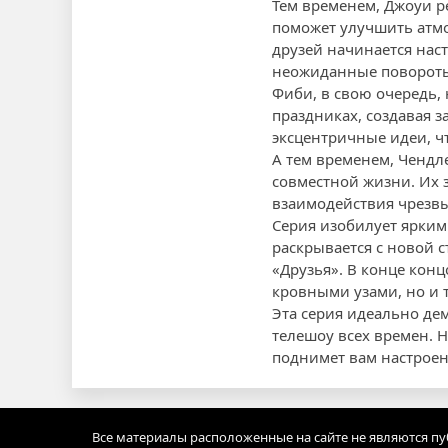
Тем временем, Джоуи ре
поможет улучшить атмо
друзей начинается нас
неожиданные повороты
Фиби, в свою очередь,
праздниках, создавая 
эксцентричные идеи, ч
А тем временем, Чендл
совместной жизни. Их
взаимодействия чрезв
Серия изобилует ярким
раскрывается с новой
«Друзья». В конце концо
кровными узами, но и т
Эта серия идеально де
телешоу всех времен. 
поднимет вам настроен
Все материалы расположенные на сайте не являются п