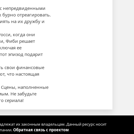
я с непредвиденными
х бурно отреагировать.
иять на их дружбу и
осси, когда они
ми, Фиби решает
ключая ее
тот эпизод подарит
ить свои финансовые
ют, что настоящая
и. Сцены, наполненные
ым. Не забудьте
о сериала!
адлежат их законным владельцам. Данный ресурс носит
мпании.
Обратная связь с проектом