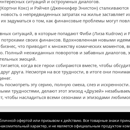
интересных ситуаций и остроумных диалогов.
(Кортни Кокс) и Рэйчел (Дженнифер Энистон) сталкиваютс
 новость о непредвиденных затратах на жилье заставляет и
 их задуматься о том, как финансовые проблемы могут повл
вных ситуаций, в которые попадают Фиби (Лиза Kudrow) и Р
с потрохами своих финансов. Вдохновленная новыми идея
 бизнес, что приводит к множеству комических моментов, в
о. Полный неожиданных поворотов и забавных диалогов, э
ительных эмоций.
тигается, когда все герои собираются вместе, чтобы обсуд
руг друга. Несмотря на все трудности, в итоге они понима
енег.
ть посмотреть эту серию, полную смеха, слез и искренност
ыми трудностями, делают этот эпизод «Друзей» незабываем
йт, чтобы насладиться всеми сезонами и эпизодами любимог
убличной офертой или призывом к действию. Все товарные знаки прин
акомительный характер, и не является официальным продуктом ко