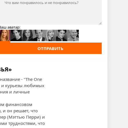
Ваш аватар:
ОТПРАВИТЬ
ЗЬЯ»
название - "The One
я и курьезы любимых
ения и личные
ном финансовом
 и он решает, что
лер (Мэттью Перри) и
ми трудностями, что