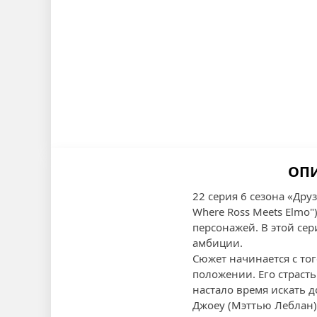
ОПИ
22 серия 6 сезона «Др
Where Ross Meets Elmo
персонажей. В этой се
амбиции.
Сюжет начинается с то
положении. Его страсть
настало время искать 
Джоey (Мэттью Леблан)