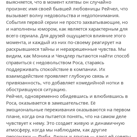
выясняется, что в момент клятвы он случайно
произнес имя своей бывшей любовницы Рейчел, что
вызывает волну недовольства и недопонимания.
События первой серии не просто захватывающие, но
и наполнены юмором, как является характерным для
всего сериала. Для друзей ощущается влияние этого
момента, и каждый из них по-своему реагирует на
раскрывшиеся тайны и неразрешенные чувства. Мы
видим, как Моника и Чендлер пытаются найти способ
справиться с недовольством Роса, стараясь
поддерживать спокойствие в компании. Их
взаимодействие проявляет глубокую связь и
привязанность, что добавляет комедийной нотки в
обострившуюся ситуацию.
Рейчел, одновременно обидевшись и влюбившись в
Роса, оказывается в замешательстве. Её
эмоциональные переживания оказываются на первом
плане, когда она пытается понять, что на самом деле
чувствует к нему. Это создает живую и динамичную
атмосферу, когда мы наблюдаем, как другие
персонажи — Фиби, Джоуи и другие — дают ей советы