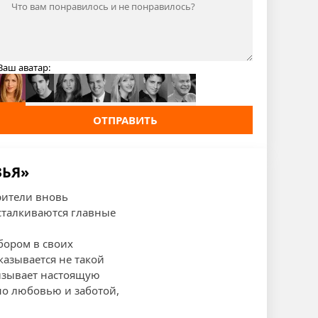
Ваш аватар:
ОТПРАВИТЬ
ЗЬЯ»
зрители вновь
сталкиваются главные
бором в своих
казывается не такой
вызывает настоящую
но любовью и заботой,