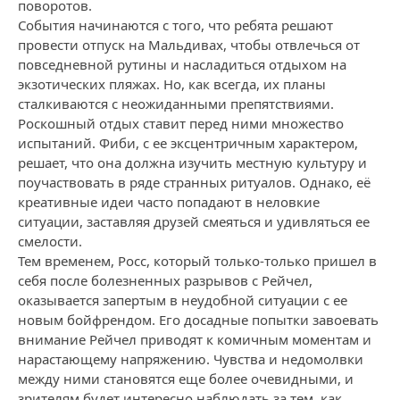
поворотов.
События начинаются с того, что ребята решают
провести отпуск на Мальдивах, чтобы отвлечься от
повседневной рутины и насладиться отдыхом на
экзотических пляжах. Но, как всегда, их планы
сталкиваются с неожиданными препятствиями.
Роскошный отдых ставит перед ними множество
испытаний. Фиби, с ее эксцентричным характером,
решает, что она должна изучить местную культуру и
поучаствовать в ряде странных ритуалов. Однако, её
креативные идеи часто попадают в неловкие
ситуации, заставляя друзей смеяться и удивляться ее
смелости.
Тем временем, Росс, который только-только пришел в
себя после болезненных разрывов с Рейчел,
оказывается запертым в неудобной ситуации с ее
новым бойфрендом. Его досадные попытки завоевать
внимание Рейчел приводят к комичным моментам и
нарастающему напряжению. Чувства и недомолвки
между ними становятся еще более очевидными, и
зрителям будет интересно наблюдать за тем, как