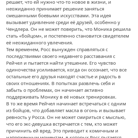
решает, что ей нужно что-то новое в жизни, и
неожиданно принимает решение заняться
смешанными боевыми искусствами. Эта идея
вызывает удивление среди её друзей, особенно у
Чендлера. Он не может поверить, что Моника решила
стать «бойцом», и постепенно становится свидетелем
её неожиданного увлечения.
Тем временем, Росс вынужден справляться с
последствиями своего недавнего расставания с
Рейчел и пытается найти утешение. Его чувство
одиночества усиливается, когда он осознает, что все
остальные его друзья находят счастье и радость в
своих отношениях. В попытках развлечь себя и
забыть о проблемах, он начинает активно
поддерживать Монику в её новых тренировках.
В то же время Рейчел начинает встречаться с одним
из бойцов, что добавляет масла в огонь и вызывает
ревность у Росса. Он не может смириться с мыслью,
что его экс-девушка встречается с тем, кто может
причинить ей вред. Это приводит к комичным и
напряженным моментам, в которых Росс пытается