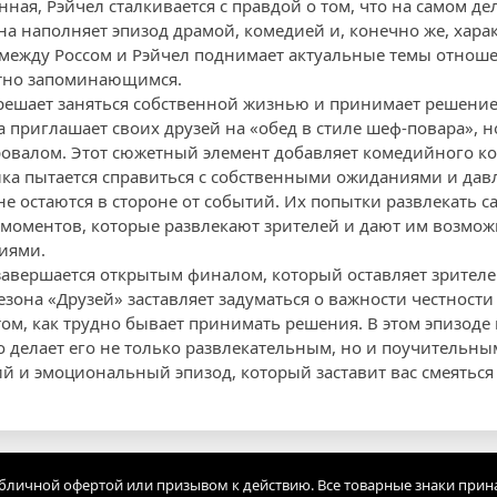
ная, Рэйчел сталкивается с правдой о том, что на самом де
ена наполняет эпизод драмой, комедией и, конечно же, хара
 между Россом и Рэйчел поднимает актуальные темы отнош
ятно запоминающимся.
решает заняться собственной жизнью и принимает решение
приглашает своих друзей на «обед в стиле шеф-повара», но
овалом. Этот сюжетный элемент добавляет комедийного кол
ка пытается справиться с собственными ожиданиями и дав
е остаются в стороне от событий. Их попытки развлекать с
моментов, которые развлекают зрителей и дают им возмож
иями.
 завершается открытым финалом, который оставляет зрител
езона «Друзей» заставляет задуматься о важности честности
том, как трудно бывает принимать решения. В этом эпизоде
о делает его не только развлекательным, но и поучительны
ий и эмоциональный эпизод, который заставит вас смеяться
убличной офертой или призывом к действию. Все товарные знаки прин