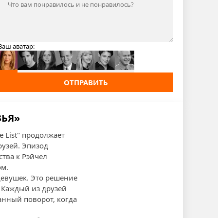
Ваш аватар:
ОТПРАВИТЬ
ЗЬЯ»
e List" продолжает
узей. Эпизод
ства к Рэйчел
ом.
девушек. Это решение
 Каждый из друзей
анный поворот, когда