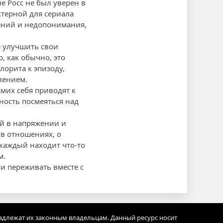
ле Росс не был уверен в
ктерной для сериала
ений и недопонимания,
 улучшить свои
, как обычно, это
орита к эпизоду,
лением.
амих себя приводят к
ность посмеяться над
ей в напряжении и
 в отношениях, о
 каждый находит что-то
м.
 и переживать вместе с
адлежат их законным владельцам. Данный ресурс носит