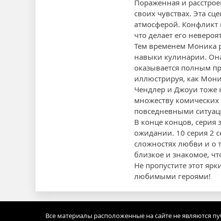
Пораженная и расстроен
своих чувствах. Эта сц
атмосферой. Конфликт
что делает его неверо
Тем временем Моника 
навыки кулинарии. Она 
оказывается полным пр
иллюстрируя, как Мони
Чендлер и Джоуи тоже н
множеству комических 
повседневными ситуац
В конце концов, серия
ожидании. 10 серия 2 с
сложностях любви и о 
близкое и знакомое, чт
Не пропустите этот ярк
любимыми героями!
Все материалы расположенные на сайте не являются п