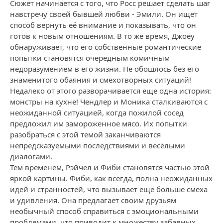
Сюжет начинается с того, что Росс решает сделать шаг
навстречу своей бывшей любви - Эмили. Он ищет
способ вернуть её внимание и показывать, что он
готов к новым отношениям. В то же время, Джоey
обнаруживает, что его собственные романтические
попытки становятся очередным комичным
недоразумением в его жизни. Не обошлось без его
знаменитого обаяния и смехотворных ситуаций!
Недалеко от этого разворачивается еще одна история:
монстры на кухне! Чендлер и Моника сталкиваются с
неожиданной ситуацией, когда пожилой сосед
предложил им замороженное мясо. Их попытки
разобраться с этой темой заканчиваются
непредсказуемыми последствиями и весёлыми
диалогами.
Тем временем, Рэйчел и Фиби становятся частью этой
яркой картины. Фиби, как всегда, полна неожиданных
идей и странностей, что вызывает ещё больше смеха
и удивления. Она предлагает своим друзьям
необычный способ справиться с эмоциональными
проблемами, что приводит к множеству забавных