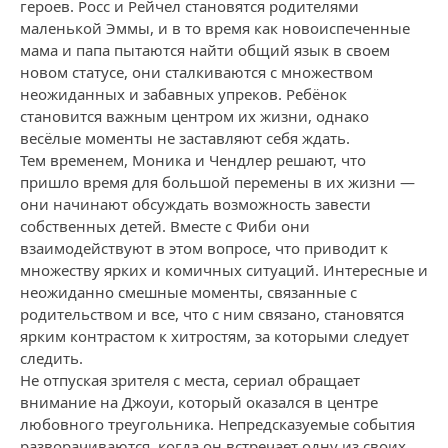
героев. Росс и Рейчел становятся родителями
маленькой Эммы, и в то время как новоиспеченные
мама и папа пытаются найти общий язык в своем
новом статусе, они сталкиваются с множеством
неожиданных и забавных упреков. Ребёнок
становится важным центром их жизни, однако
весёлые моменты не заставляют себя ждать.
Тем временем, Моника и Чендлер решают, что
пришло время для большой перемены в их жизни —
они начинают обсуждать возможность завести
собственных детей. Вместе с Фиби они
взаимодействуют в этом вопросе, что приводит к
множеству ярких и комичных ситуаций. Интересные и
неожиданно смешные моменты, связанные с
родительством и все, что с ним связано, становятся
ярким контрастом к хитростям, за которыми следует
следить.
Не отпуская зрителя с места, сериал обращает
внимание на Джоуи, который оказался в центре
любовного треугольника. Непредсказуемые события
разворачиваются, когда он встречает одну из своих