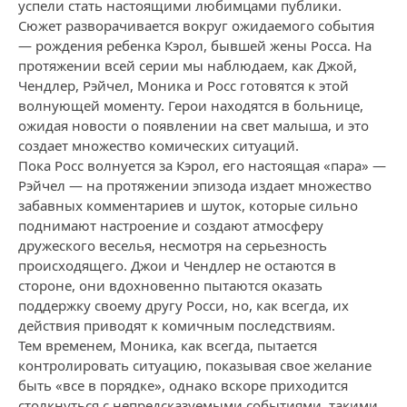
успели стать настоящими любимцами публики.
Сюжет разворачивается вокруг ожидаемого события
— рождения ребенка Кэрол, бывшей жены Росса. На
протяжении всей серии мы наблюдаем, как Джой,
Чендлер, Рэйчел, Моника и Росс готовятся к этой
волнующей моменту. Герои находятся в больнице,
ожидая новости о появлении на свет малыша, и это
создает множество комических ситуаций.
Пока Росс волнуется за Кэрол, его настоящая «пара» —
Рэйчел — на протяжении эпизода издает множество
забавных комментариев и шуток, которые сильно
поднимают настроение и создают атмосферу
дружеского веселья, несмотря на серьезность
происходящего. Джои и Чендлер не остаются в
стороне, они вдохновенно пытаются оказать
поддержку своему другу Росси, но, как всегда, их
действия приводят к комичным последствиям.
Тем временем, Моника, как всегда, пытается
контролировать ситуацию, показывая свое желание
быть «все в порядке», однако вскоре приходится
столкнуться с непредсказуемыми событиями, такими