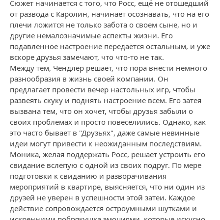
Сюжет начинается с того, что Росс, ещё не отошедший
от развода с Каролин, начинает осознавать, что на его
плечи ложится не только забота о своем сыне, но и
другие немалозначимые аспекты жизни. Его
подавленное настроение передаётся остальным, и уже
вскоре друзья замечают, что что-то не так.
Между тем, Чендлер решает, что пора внести немного
разнообразия в жизнь своей компании. Он
предлагает провести вечер настольных игр, чтобы
развеять скуку и поднять настроение всем. Его затея
вызвана тем, что он хочет, чтобы друзья забыли о
своих проблемах и просто повеселились. Однако, как
это часто бывает в "Друзьях", даже самые невинные
идеи могут привести к неожиданным последствиям.
Моника, желая поддержать Росс, решает устроить его
свидание вслепую с одной из своих подруг. По мере
подготовки к свиданию и разворачивания
мероприятий в квартире, выясняется, что ни один из
друзей не уверен в успешности этой затеи. Каждое
действие сопровождается остроумными шутками и
искренними побрякушка эмоциями, которые искусно