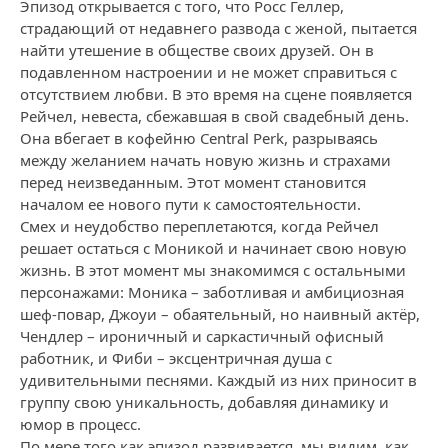
Эпизод открывается с того, что Росс Геллер,
страдающий от недавнего развода с женой, пытается
найти утешение в обществе своих друзей. Он в
подавленном настроении и не может справиться с
отсутствием любви. В это время на сцене появляется
Рейчел, невеста, сбежавшая в свой свадебный день.
Она вбегает в кофейню Central Perk, разрываясь
между желанием начать новую жизнь и страхами
перед неизведанным. Этот момент становится
началом ее нового пути к самостоятельности.
Смех и неудобство переплетаются, когда Рейчел
решает остаться с Моникой и начинает свою новую
жизнь. В этот момент мы знакомимся с остальными
персонажами: Моника – заботливая и амбициозная
шеф-повар, Джоуи – обаятельный, но наивный актёр,
Чендлер – ироничный и саркастичный офисный
работник, и Фиби – эксцентричная душа с
удивительными песнями. Каждый из них приносит в
группу свою уникальность, добавляя динамику и
юмор в процесс.
По мере того как эпизод развивается, мы видим, как