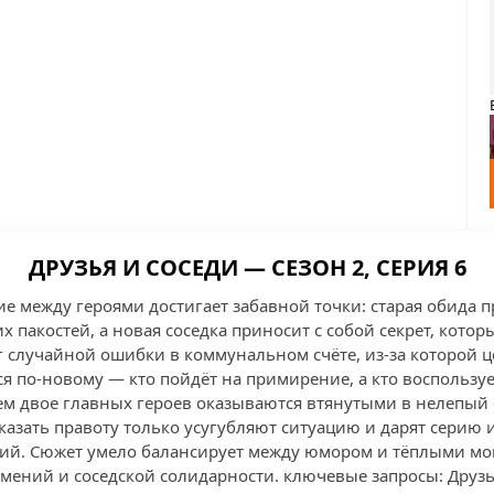
ДРУЗЬЯ И СОСЕДИ — СЕЗОН 2, СЕРИЯ 6
ие между героями достигает забавной точки: старая обида 
 пакостей, а новая соседка приносит с собой секрет, котор
г случайной ошибки в коммунальном счёте, из-за которой ц
ся по-новому — кто пойдёт на примирение, а кто воспользу
тем двое главных героев оказываются втянутыми в нелепый 
оказать правоту только усугубляют ситуацию и дарят серию
ий. Сюжет умело балансирует между юмором и тёплыми мо
мений и соседской солидарности. ключевые запросы: Друзья