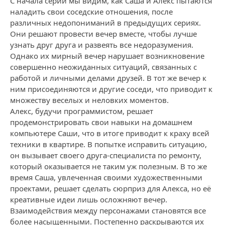
С начала серии мы видим, как Саша и Алекс пытаются
наладить свои соседские отношения, после
различных недопониманий в предыдущих сериях.
Они решают провести вечер вместе, чтобы лучше
узнать друг друга и развеять все недоразумения.
Однако их мирный вечер нарушает возникновение
совершенно неожиданных ситуаций, связанных с
работой и личными делами друзей. В тот же вечер к
ним присоединяются и другие соседи, что приводит к
множеству веселых и неловких моментов.
Алекс, будучи программистом, решает
продемонстрировать свои навыки на домашнем
компьютере Саши, что в итоге приводит к краху всей
техники в квартире. В попытке исправить ситуацию,
он вызывает своего друга-специалиста по ремонту,
который оказывается не таким уж полезным. В то же
время Саша, увлеченная своими художественными
проектами, решает сделать сюрприз для Алекса, но её
креативные идеи лишь осложняют вечер.
Взаимодействия между персонажами становятся все
более насыщенными. Постепенно раскрываются их